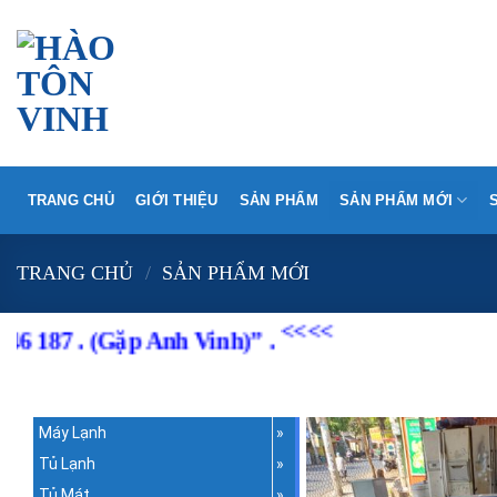
Skip
to
content
TRANG CHỦ
GIỚI THIỆU
SẢN PHẨM
SẢN PHẨM MỚI
TRANG CHỦ
/
SẢN PHẨM MỚI
<<<<
87 . (Gặp Anh Vinh)” .
Máy Lạnh
Tủ Lạnh
Tủ Mát