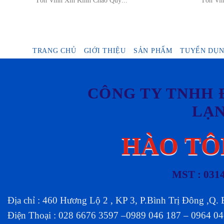
TRANG CHỦ
GIỚI THIỆU
SẢN PHẨM
TUYỂN DỤ
CÔNG TY TNHH 
LẠ
HÀO TÔ
MST : 031
Địa chỉ : 460 Hương Lộ 2 , KP 3, P.Bình Trị Đông ,Q.
Điện Thoại : 028 6676 3597 –0989 046 187 – 0964 0