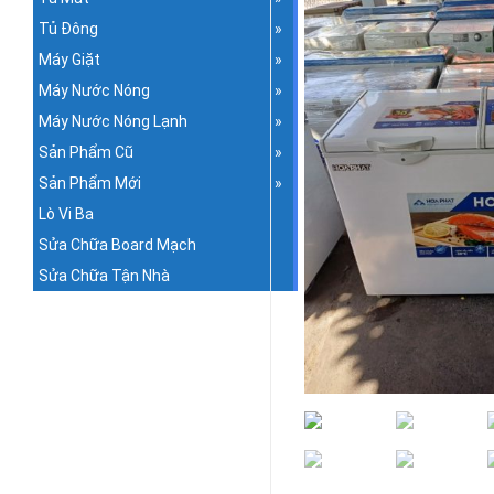
Tủ Đông
Máy Giặt
Máy Nước Nóng
Máy Nước Nóng Lạnh
Sản Phẩm Cũ
Sản Phẩm Mới
Lò Vi Ba
Sửa Chữa Board Mạch
Sửa Chữa Tận Nhà