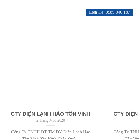
Liên Hệ: 0989 046 187
CTY ĐIỆN LẠNH HÀO TÔN VINH
CTY ĐIỆN
2 Tháng Một, 2020
Công Ty TNHH ĐT TM DV Điện Lạnh Hào
Công Ty TNH
Tôn Vinh Xin Kính Chào Quý...
Tôn Vin