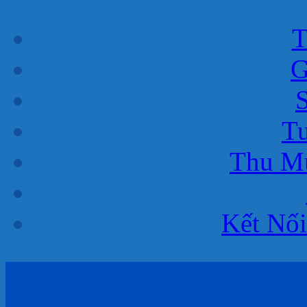
T
G
T
Thu M
Kết Nối