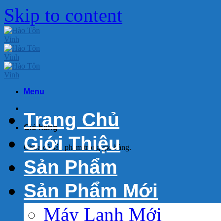
Skip to content
Menu
Trang Chủ
Giỏ hàng
Giới Thiệu
Chưa có sản phẩm trong giỏ hàng.
Sản Phẩm
Sản Phẩm Mới
Máy Lạnh Mới