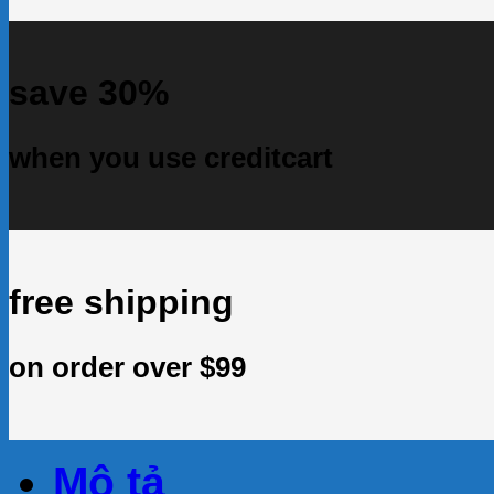
save 30%
when you use creditcart
free shipping
on order over $99
Mô tả