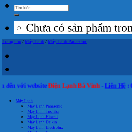
Chưa có sản phẩm tron
Trang chủ
/
Máy Lạnh
/
Máy Lạnh Panasonic
i website
Điện Lạnh Bá Vinh
-
Liên Hệ
: 0989 046 
Máy Lạnh
Máy Lạnh Panasonic
Máy Lạnh Toshiba
Máy Lạnh Hitachi
Máy Lạnh Daikin
Máy Lạnh Electrolux