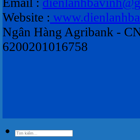
Email :
dienlanhbavinh@g
Website :
www.dienlanhba
Ngân Hàng Agribank - CN
6200201016758