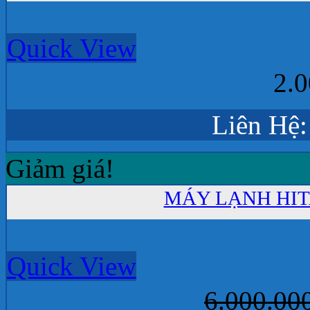
Quick View
2.
Liên Hệ:
Giảm giá!
MÁY LẠNH HITA
Quick View
6.000.00