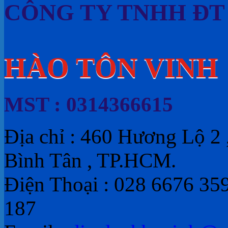
CÔNG TY TNHH ĐT
HÀO TÔN VINH
MST : 0314366615
Địa chỉ : 460 Hương Lộ 2 
Bình Tân , TP.HCM.
Điện Thoại : 028 6676 35
187