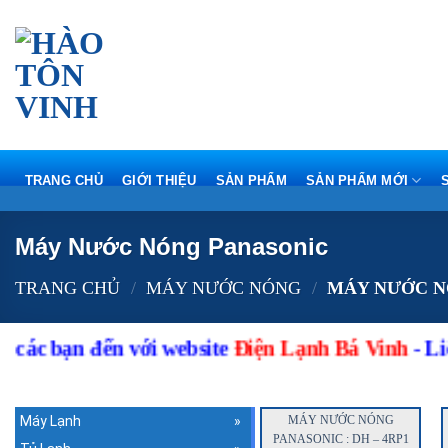
Skip
to
content
TRANG CHỦ
GIỚI THIỆU
SẢN PHẨM
SẢN PHẨM MỚI
Máy Nước Nóng Panasonic
TRANG CHỦ
/
MÁY NƯỚC NÓNG
/
MÁY NƯỚC N
ác bạn đến với website
Điện Lạnh Bá Vinh
-
Liên 
Máy Lạnh
MÁY NƯỚC NÓNG
PANASONIC : DH – 4RP1