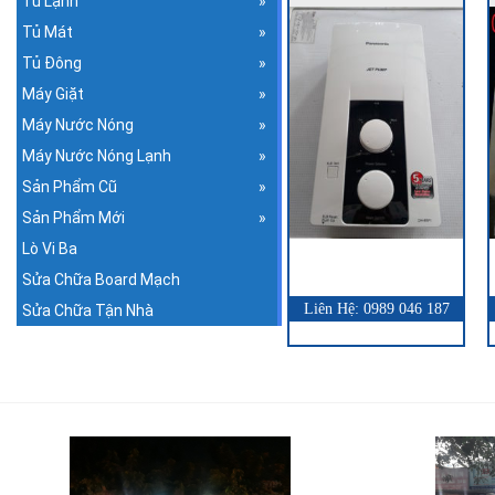
Tủ Lạnh
Tủ Mát
Tủ Đông
Máy Giặt
Máy Nước Nóng
Máy Nước Nóng Lạnh
Sản Phẩm Cũ
Sản Phẩm Mới
Lò Vi Ba
QUICK VIEW
Sửa Chữa Board Mạch
Liên Hệ: 0989 046 187
Sửa Chữa Tận Nhà