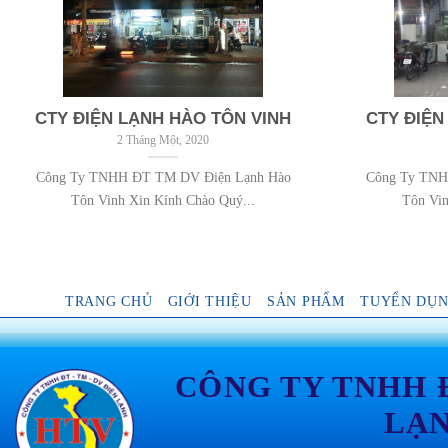
CTY ĐIỆN LẠNH HÀO TÔN VINH
CTY ĐIỆN
2 Tháng Một, 2020
Công Ty TNHH ĐT TM DV Điện Lạnh Hào
Công Ty TNH
Tôn Vinh Xin Kính Chào Quý...
Tôn Vin
TRANG CHỦ
GIỚI THIỆU
SẢN PHẨM
TUYỂN DỤ
CÔNG TY TNHH 
LẠ