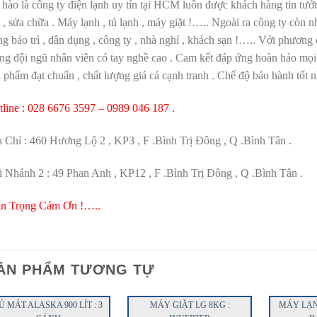
hào là công ty điện lạnh uy tín tại HCM luôn được khách hàng tin tưở
 , sửa chữa . Máy lạnh , tủ lạnh , máy giặt !….. Ngoài ra công ty còn nh
g bảo trì , dân dụng , công ty , nhà nghỉ , khách sạn !….. Với phương 
ng đội ngũ nhân viên có tay nghề cao . Cam kết đáp ứng hoàn hảo mọi
 phẩm đạt chuẩn , chất lượng giá cả cạnh tranh . Chế độ bảo hành tốt nhấ
tline : 028 6676 3597 – 0989 046 187 .
 Chỉ : 460 Hương Lộ 2 , KP3 , F .Bình Trị Đông , Q .Bình Tân .
i Nhánh 2 : 49 Phan Anh , KP12 , F .Bình Trị Đông , Q .Bình Tân .
ân Trọng Cám Ơn !…..
ẢN PHẨM TƯƠNG TỰ
Ủ MÁT ALASKA 900 LÍT : 3
MÁY GIẶT LG 8KG :
MÁY LẠNH