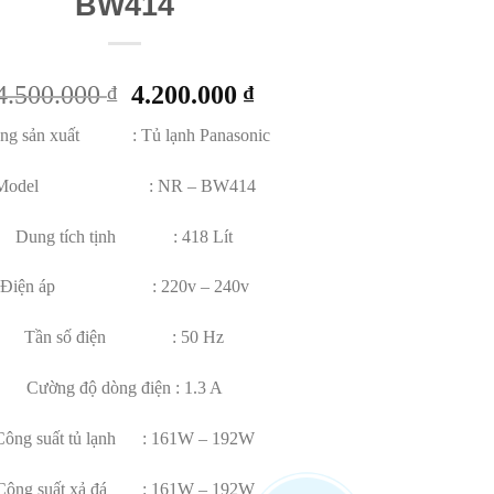
BW414
4.500.000
4.200.000
₫
₫
ng sản xuất : Tủ lạnh Panasonic
Model : NR – BW414
Dung tích tịnh : 418 Lít
Điện áp : 220v – 240v
Tần số điện : 50 Hz
Cường độ dòng điện : 1.3 A
Công suất tủ lạnh : 161W – 192W
Công suất xả đá : 161W – 192W