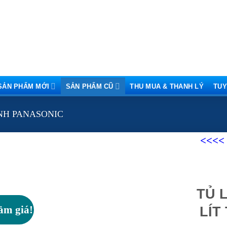
SẢN PHẨM MỚI
SẢN PHẨM CŨ
THU MUA & THANH LÝ
TUY
NH PANASONIC
<<<<
“ Ch
TỦ 
ảm giá!
LÍT