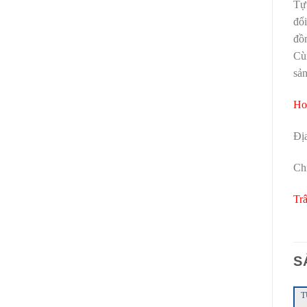
Tự 
đổi
đồn
Cù
sản
Ho
Địa
Ch
Tr
S
T