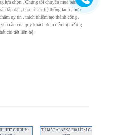
ng lựa chọn . Chúng tôi chuyên mua bán , trao
ận lắp đặt , bảo trì các hệ thống lạnh , hợp
châm uy tín , trách nhiệm tạo thành công .
 yêu cầu của quý khách đem đến thị trường
t chi tiết liên hệ .
 HITACHI 3HP :
TỦ MÁT ALASKA 230 LÍT : LC-
TỦ LẠNH SANYO 90 