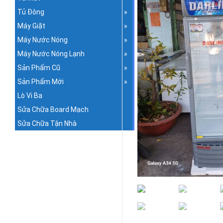
Tủ Đông
Máy Giặt
Máy Nước Nóng
Máy Nước Nóng Lạnh
Sản Phẩm Cũ
Sản Phẩm Mới
Lò Vi Ba
Sửa Chữa Board Mạch
Sửa Chữa Tận Nhà