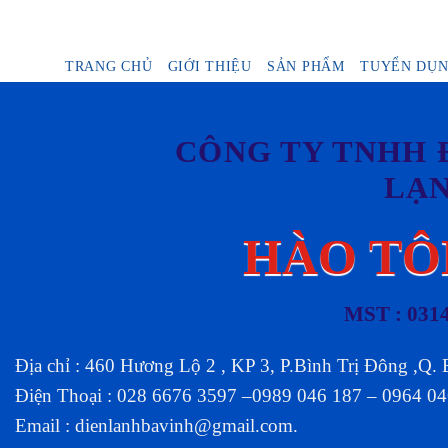
TRANG CHỦ
GIỚI THIỆU
SẢN PHẨM
TUYỂN DỤ
CÔNG TY TNHH 
LẠ
HÀO TÔ
MST : 031
Địa chỉ : 460 Hương Lộ 2 , KP 3, P.Bình Trị Đông ,Q.
Điện Thoại : 028 6676 3597 –0989 046 187 – 0964 0
Email :
dienlanhbavinh@gmail.com
.