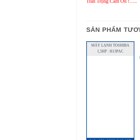
Trân Trọng Cám Ơn !…..
SẢN PHẨM TƯƠ
MÁY LẠNH TOSHIBA
1,5HP : H13PAC
QUICK VIEW