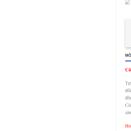
MÔ
Cô
Tự 
đổi
đồn
Cù
sản
Ho