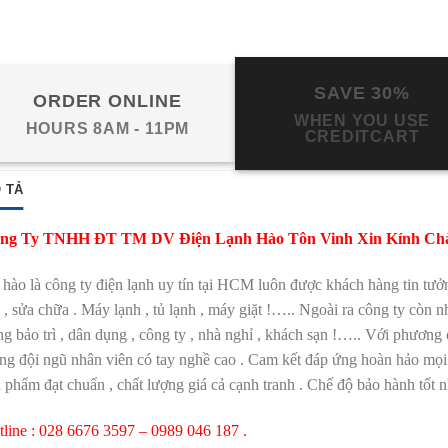
SAVE 30%
ORDER ONLINE
WHEN YOU USE
HOURS 8AM - 11PM
CREDITCART
 TẢ
ng Ty TNHH ĐT TM DV Điện Lạnh Hào Tôn Vinh Xin Kính Ch
hào là công ty điện lạnh uy tín tại HCM luôn được khách hàng tin tưở
 , sửa chữa . Máy lạnh , tủ lạnh , máy giặt !….. Ngoài ra công ty còn nh
g bảo trì , dân dụng , công ty , nhà nghỉ , khách sạn !….. Với phương 
ng đội ngũ nhân viên có tay nghề cao . Cam kết đáp ứng hoàn hảo mọi
 phẩm đạt chuẩn , chất lượng giá cả cạnh tranh . Chế độ bảo hành tốt nhấ
tline : 028 6676 3597 – 0989 046 187 .