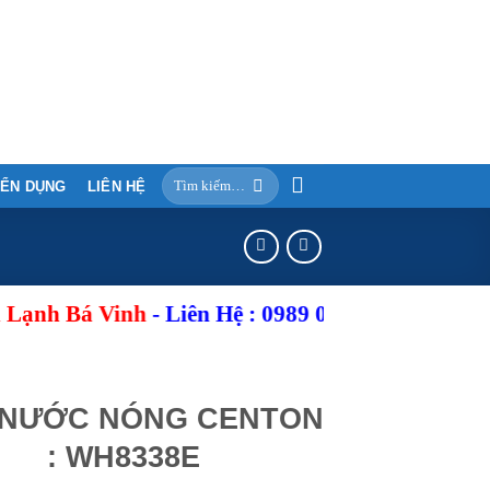
ỂN DỤNG
LIÊN HỆ
Bá Vinh
-
Liên Hệ
: 0989 046 187 - 0964 046 187 
 NƯỚC NÓNG CENTON
: WH8338E