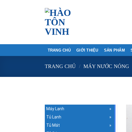
Skip
to
content
TRANG CHỦ
GIỚI THIỆU
SẢN PHẨM
TRANG CHỦ
/
MÁY NƯỚC NÓNG
<
Máy Lạnh
Tủ Lạnh
Tủ Mát