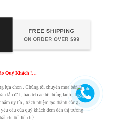
FREE SHIPPING
ON ORDER OVER $99
ào Quý Khách !…
ng lựa chọn . Chúng tôi chuyên mua bán , trao
ận lắp đặt , bảo trì các hệ thống lạnh , hợp
châm uy tín , trách nhiệm tạo thành công .
 yêu cầu của quý khách đem đến thị trường
t chi tiết liên hệ .