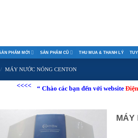
SẢN PHẨM MỚI
SẢN PHẨM CŨ
THU MUA & THANH LÝ
TUY
/
MÁY NƯỚC NÓNG CENTON
<<<
“ Chào các bạn đến với website
Điện Lạnh 
MÁY