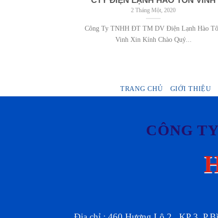
CTY ĐIỆN LẠNH HÀO TÔN VINH
2 Tháng Một, 2020
Công Ty TNHH ĐT TM DV Điện Lạnh Hào T
Vinh Xin Kính Chào Quý...
TRANG CHỦ
GIỚI THIỆU
CÔNG TY
Địa chỉ : 460 Hương Lộ 2 , KP 3, P.