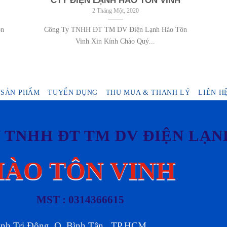
CTY ĐIỆN LẠNH HÀO TÔN VINH
2 Tháng Một, 2020
ôn
Công Ty TNHH ĐT TM DV Điện Lạnh Hào Tôn
Vinh Xin Kính Chào Quý...
SẢN PHẨM
TUYỂN DỤNG
THU MUA & THANH LÝ
LIÊN H
 TNHH ĐT TM DV ĐIỆN LẠN
HÀO TÔN VINH
MST : 0314366615
Bình Trị Đông ,Q. Bình Tân , TP.HCM.