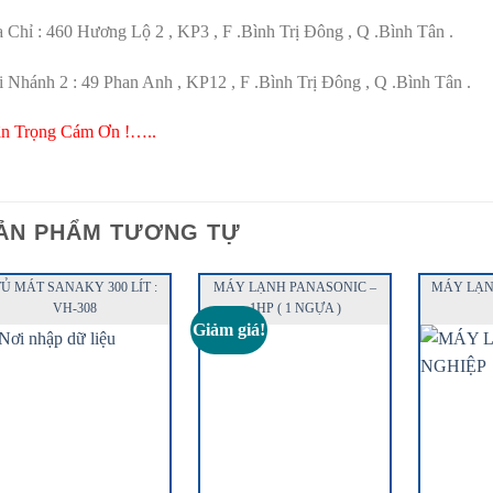
 Chỉ : 460 Hương Lộ 2 , KP3 , F .Bình Trị Đông , Q .Bình Tân .
i Nhánh 2 : 49 Phan Anh , KP12 , F .Bình Trị Đông , Q .Bình Tân .
ân Trọng Cám Ơn !…..
ẢN PHẨM TƯƠNG TỰ
Ủ MÁT SANAKY 300 LÍT :
MÁY LẠNH PANASONIC –
MÁY LẠN
VH-308
1HP ( 1 NGỰA )
Giảm giá!