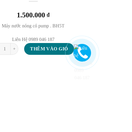
1.500.000
₫
Máy nước nóng có pump . BH5T
Liên Hệ 0989 046 187
lượng
THÊM VÀO GIỎ