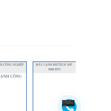
H CÔNG NGHIỆP
MÁY LẠNH REETECH 1HP :
MÁY LẠNH CÔNG
9000 BTU