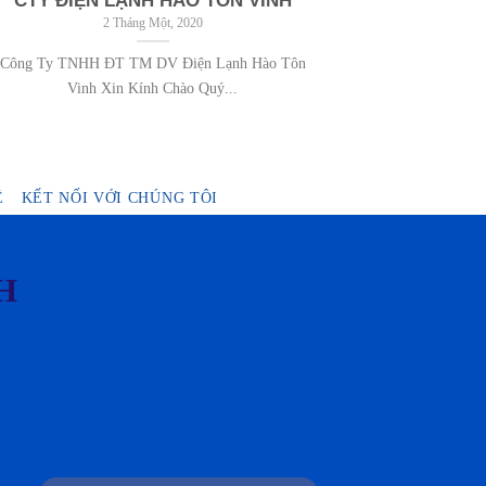
CTY ĐIỆN LẠNH HÀO TÔN VINH
CTY ĐIỆ
2 Tháng Một, 2020
Công Ty TNHH ĐT TM DV Điện Lạnh Hào Tôn
Vinh Xin Kính Chào Quý...
Ệ
KẾT NỐI VỚI CHÚNG TÔI
H