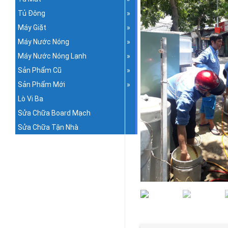
Tủ Đông
Máy Giặt
Máy Nước Nóng
Máy Nước Nóng Lạnh
Sản Phẩm Cũ
Sản Phẩm Mới
Lò Vi Ba
Sửa Chữa Board Mạch
Sửa Chữa Tận Nhà