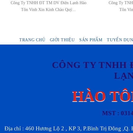
Công Ty TNHH ĐT TM DV Điện Lạnh Hào
Công Ty TNH
Tôn Vinh Xin Kính Chào Quý...
Tôn Vin
TRANG CHỦ
GIỚI THIỆU
SẢN PHẨM
TUYỂN DỤ
CÔNG TY TNHH 
LẠ
HÀO TÔ
MST : 031
Địa chỉ : 460 Hương Lộ 2 , KP 3, P.Bình Trị Đông ,Q.