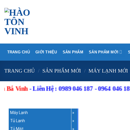
Skip
to
content
TRANG CHỦ
GIỚI THIỆU
SẢN PHẨM
SẢN PHẨM MỚI
TRANG CHỦ
/
SẢN PHẨM MỚI
/
MÁY LẠNH MỚI
nh
-
Liên Hệ
: 0989 046 187 - 0964 046 187 . (Gặp
Máy Lạnh
Tủ Lạnh
Tủ Mát