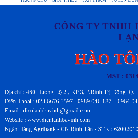
TRANG CHỦ
GIỚI THIỆU
SẢN PHẨM
TUYỂN DỤ
CÔNG TY TNHH 
LẠ
HÀO TÔ
MST : 031
Địa chỉ : 460 Hương Lộ 2 , KP 3, P.Bình Trị Đông ,Q.
Điện Thoại : 028 6676 3597 –0989 046 187 – 0964 0
Email :
dienlanhbavinh@gmail.com
.
Website :
www.dienlanhbavinh.com
Ngân Hàng Agribank - CN Bình Tân - STK : 6200201