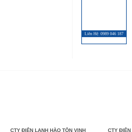
QUICK VIEW
Liên Hệ: 0989 046 187
CTY ĐIỆN LẠNH HÀO TÔN VINH
CTY ĐIỆN