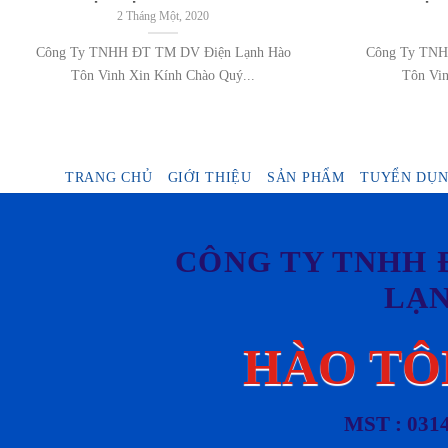
2 Tháng Một, 2020
Công Ty TNHH ĐT TM DV Điện Lạnh Hào
Công Ty TNH
Tôn Vinh Xin Kính Chào Quý...
Tôn Vin
TRANG CHỦ
GIỚI THIỆU
SẢN PHẨM
TUYỂN DỤ
CÔNG TY TNHH 
LẠ
HÀO TÔ
MST : 031