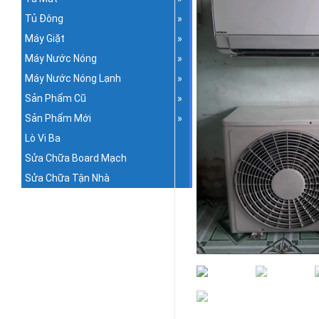
Tủ Đông
Máy Giặt
Máy Nước Nóng
Máy Nước Nóng Lạnh
Sản Phẩm Cũ
Sản Phẩm Mới
Lò Vi Ba
Sửa Chữa Board Mạch
Sửa Chữa Tận Nhà