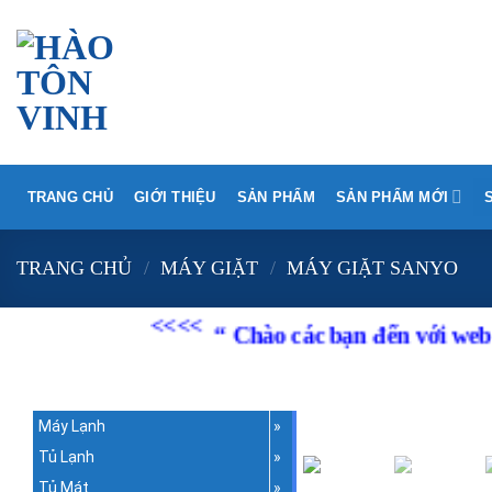
Skip
to
content
TRANG CHỦ
GIỚI THIỆU
SẢN PHẨM
SẢN PHẨM MỚI
TRANG CHỦ
/
MÁY GIẶT
/
MÁY GIẶT SANYO
<<<<
“ Chào các bạn đến với website
Đ
Máy Lạnh
Tủ Lạnh
Tủ Mát