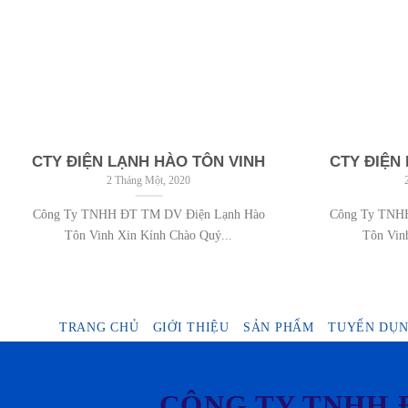
CTY ĐIỆN LẠNH HÀO TÔN VINH
CTY ĐIỆN
2 Tháng Một, 2020
Công Ty TNHH ĐT TM DV Điện Lạnh Hào
Công Ty TNH
Tôn Vinh Xin Kính Chào Quý...
Tôn Vin
TRANG CHỦ
GIỚI THIỆU
SẢN PHẨM
TUYỂN DỤ
CÔNG TY TNHH 