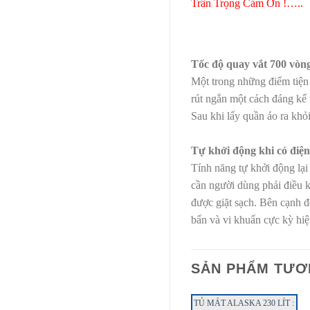
Trân Trọng Cám Ơn !…..
Tốc độ quay vắt 700 vòn
Một trong những điểm tiện 
rút ngắn một cách đáng kể 
Sau khi lấy quần áo ra khỏ
Tự khởi động khi có điện 
Tính năng tự khởi động lại 
cần người dùng phải điều k
được giặt sạch. Bên cạnh đó
bẩn và vi khuẩn cực kỳ hiệ
SẢN PHẨM TƯƠ
NYO 90 LÍT :
TỦ LẠNH FUJIMI 240 LÍT :
TỦ MÁT ALASKA 230 LÍT :