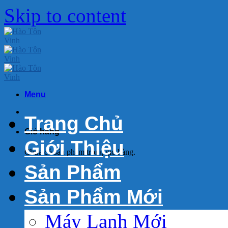
Skip to content
Menu
Trang Chủ
Giỏ hàng
Giới Thiệu
Chưa có sản phẩm trong giỏ hàng.
Sản Phẩm
Sản Phẩm Mới
Máy Lạnh Mới