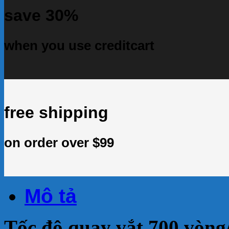
save 30%
when you use creditcart
free shipping
on order over $99
Mô tả
Tốc độ quay vắt 700 vòng