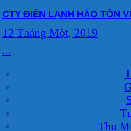
CTY ĐIỆN LẠNH HÀO TÔN V
12 Tháng Một, 2019
...
T
G
T
Thu M