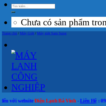
Chưa có sản phẩm tron
Trang chủ
/
Máy Giặt
/
Máy giặt Sam Sung
website
Điện Lạnh Bá Vinh
-
Liên Hệ
: 0989 046 18