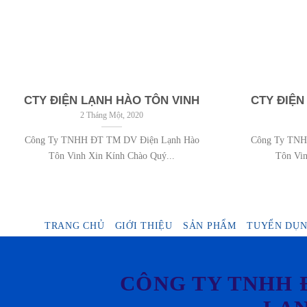
CTY ĐIỆN LẠNH HÀO TÔN VINH
CTY ĐIỆN
2 Tháng Một, 2020
Công Ty TNHH ĐT TM DV Điện Lạnh Hào
Công Ty TNH
Tôn Vinh Xin Kính Chào Quý...
Tôn Vin
TRANG CHỦ
GIỚI THIỆU
SẢN PHẨM
TUYỂN DỤ
CÔNG TY TNHH 