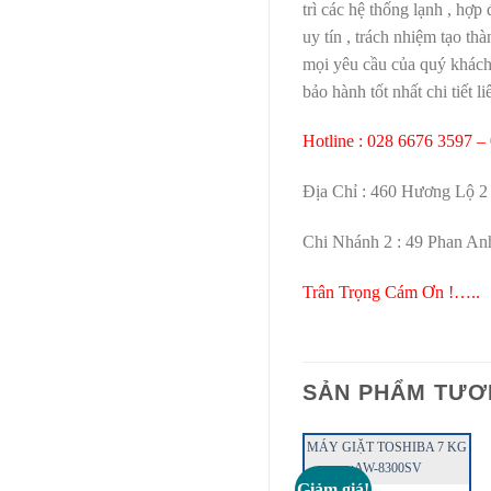
trì các hệ thống lạnh , hợp
uy tín , trách nhiệm tạo t
mọi yêu cầu của quý khách 
bảo hành tốt nhất chi tiết li
Hotline : 028 6676 3597 –
Địa Chỉ : 460 Hương Lộ 2 
Chi Nhánh 2 : 49 Phan Anh
Trân Trọng Cám Ơn !…..
SẢN PHẨM TƯƠ
MÁY GIẶT TOSHIBA 7 KG
:AW-8300SV
Giảm giá!