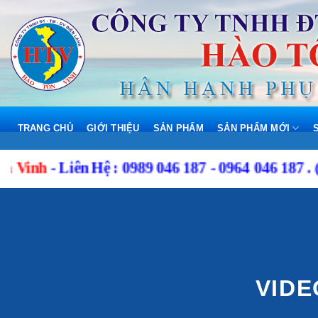
Skip
to
content
TRANG CHỦ
GIỚI THIỆU
SẢN PHẨM
SẢN PHẨM MỚI
Vinh
-
Liên Hệ
: 0989 046 187 - 0964 046 187 . (G
VIDE