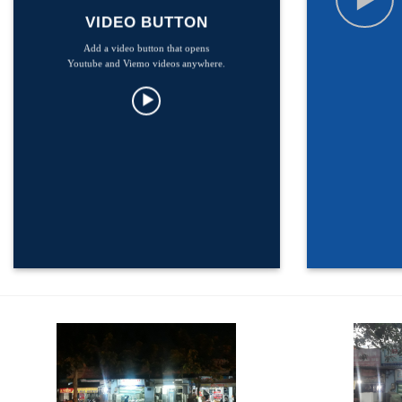
VIDEO BUTTON
Add a video button that opens
Youtube and Viemo videos anywhere.