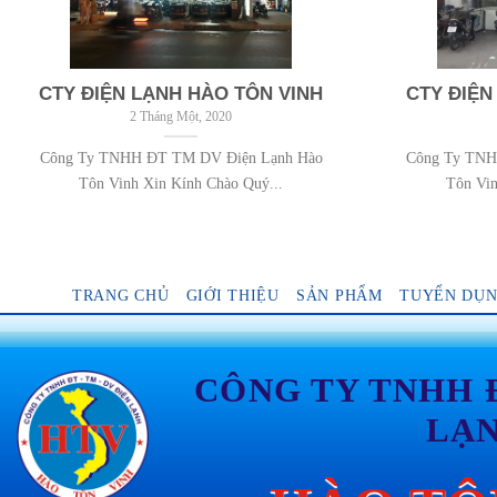
CTY ĐIỆN LẠNH HÀO TÔN VINH
CTY ĐIỆN
2 Tháng Một, 2020
Công Ty TNHH ĐT TM DV Điện Lạnh Hào
Công Ty TNH
Tôn Vinh Xin Kính Chào Quý...
Tôn Vin
TRANG CHỦ
GIỚI THIỆU
SẢN PHẨM
TUYỂN DỤ
CÔNG TY TNHH 
LẠ