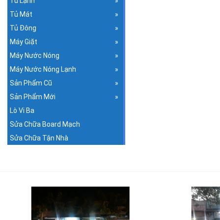
Tủ Lạnh
Tủ Mát
Tủ Đông
Máy Giặt
Máy Nước Nóng
Máy Nước Nóng Lạnh
Sản Phẩm Cũ
Sản Phẩm Mới
Lò Vi Ba
Sửa Chữa Board Mạch
Sửa Chữa Tận Nhà