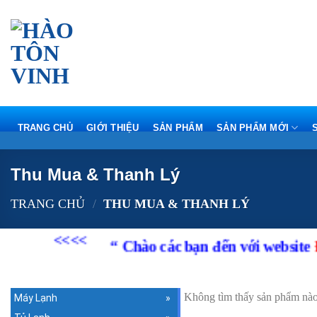
Skip
to
content
TRANG CHỦ
GIỚI THIỆU
SẢN PHẨM
SẢN PHẨM MỚI
Thu Mua & Thanh Lý
TRANG CHỦ
/
THU MUA & THANH LÝ
<<<<
“ Chào các bạn đến với website
Điệ
Không tìm thấy sản phẩm nào
Máy Lạnh