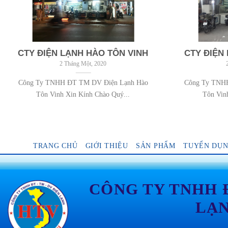
CTY ĐIỆN LẠNH HÀO TÔN VINH
CTY ĐIỆN
2 Tháng Một, 2020
Công Ty TNHH ĐT TM DV Điện Lạnh Hào
Công Ty TNH
Tôn Vinh Xin Kính Chào Quý...
Tôn Vin
TRANG CHỦ
GIỚI THIỆU
SẢN PHẨM
TUYỂN DỤ
CÔNG TY TNHH 
LẠ